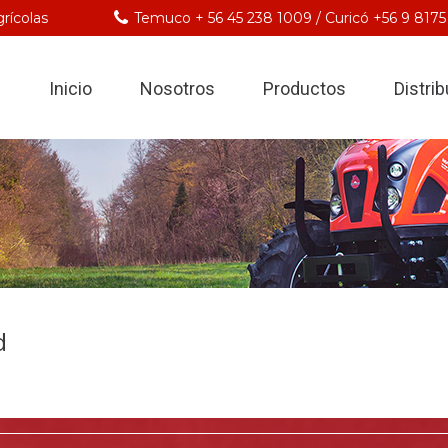
rícolas
Temuco + 56 45 238 1009 / Curicó +56 9 8175
Inicio
Nosotros
Productos
Distri
d