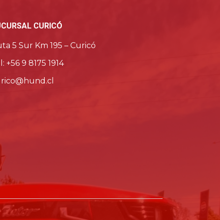
UCURSAL CURICÓ
ta 5 Sur Km 195 – Curicó
l: +56 9 8175 1914
rico@hund.cl