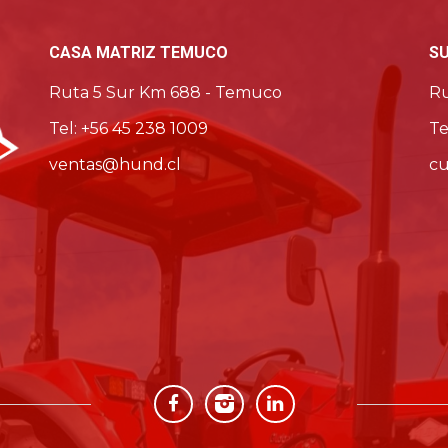
CASA MATRIZ TEMUCO
S
Ruta 5 Sur Km 688 - Temuco
Ru
Tel: +56 45 238 1009
Te
ventas@hund.cl
cu