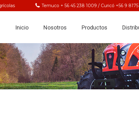
rícolas
Temuco + 56 45 238 1009 / Curicó +56 9 8175
Inicio
Nosotros
Productos
Distri