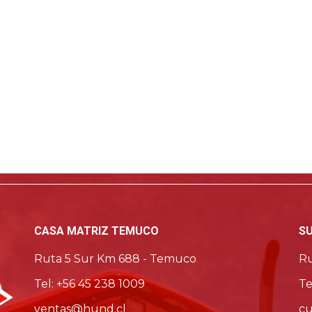
CASA MATRIZ TEMUCO
S
Ruta 5 Sur Km 688 - Temuco
Ru
Tel: +56 45 238 1009
Te
ventas@hund.cl
cu