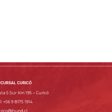
UCURSAL CURICÓ
ta 5 Sur Km 195 – Curicó
l: +56 9 8175 1914
rico@hund.cl