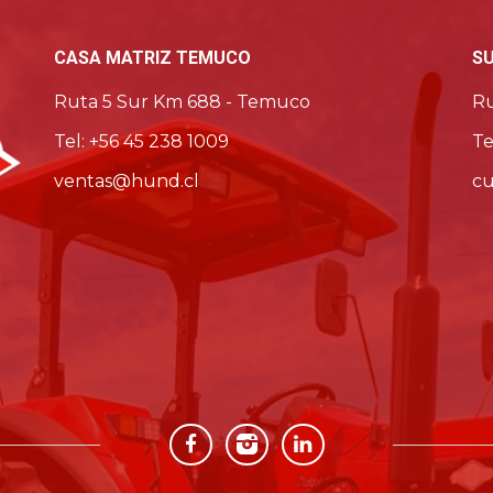
CASA MATRIZ TEMUCO
S
Ruta 5 Sur Km 688 - Temuco
Ru
Tel: +56 45 238 1009
Te
ventas@hund.cl
cu