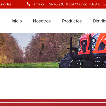
rícolas
Temuco + 56 45 238 1009 / Curicó +56 9 8175
Inicio
Nosotros
Productos
Distri