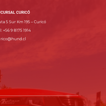
UCURSAL CURICÓ
ta 5 Sur Km 195 – Curicó
l: +56 9 8175 1914
rico@hund.cl