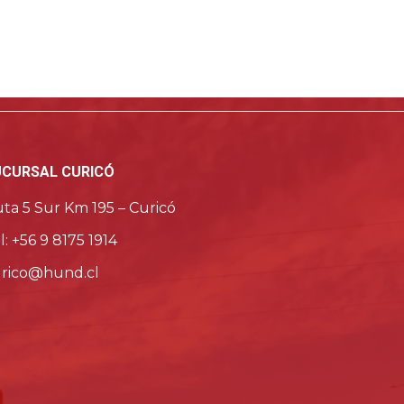
UCURSAL CURICÓ
ta 5 Sur Km 195 – Curicó
l: +56 9 8175 1914
rico@hund.cl