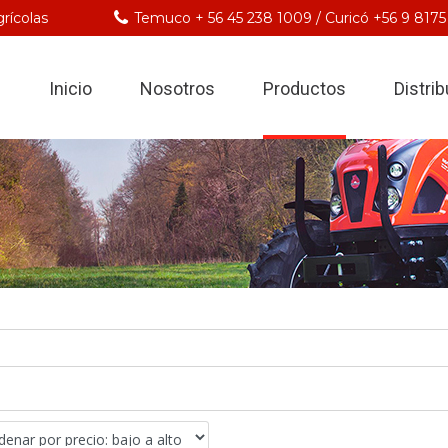
rícolas
Temuco + 56 45 238 1009 / Curicó +56 9 8175
Inicio
Nosotros
Productos
Distri