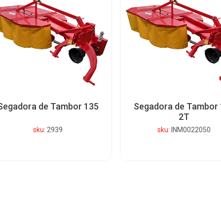
Segadora de Tambor 135
Segadora de Tambor 
2T
sku:
2939
sku:
INM0022050
Ver detalle del producto
Ver detalle del produc