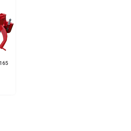
165
to