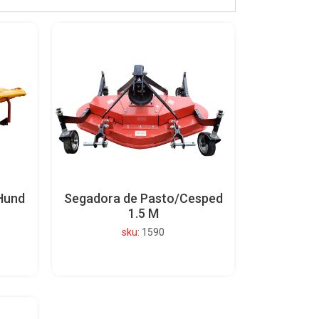
Hund
Segadora de Pasto/Cesped
1.5 M
sku:
1590
to
Ver detalle del producto