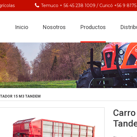
rícolas
Temuco + 56 45 238 1009 / Curicó +56 9 8175
Inicio
Nosotros
Productos
Distri
TADOR 15 M3 TANDEM
Carro
Tand