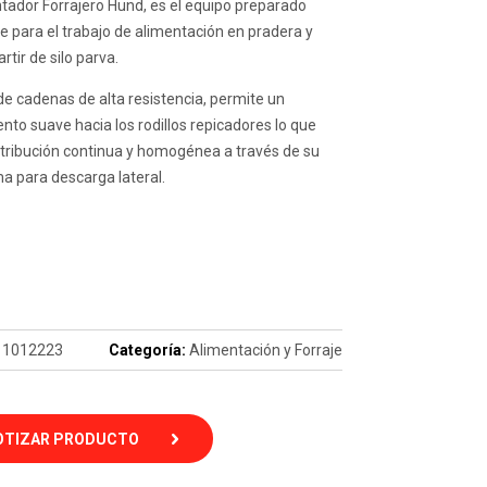
entador Forrajero Hund, es el equipo preparado
 para el trabajo de alimentación en pradera y
rtir de silo parva.
e cadenas de alta resistencia, permite un
to suave hacia los rodillos repicadores lo que
distribución continua y homogénea a través de su
a para descarga lateral.
11012223
Categoría:
Alimentación y Forraje
OTIZAR PRODUCTO