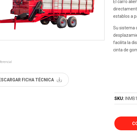
El carro ali
directamente
establos a pa
Su sistema d
desplazamien
facilita la 
cinta de gom
ferencial
ESCARGAR FICHA TÉCNICA
SKU:
INMB
C