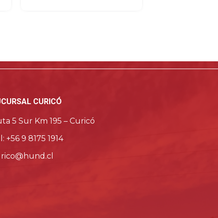
Ver detalle del producto
UCURSAL CURICÓ
ta 5 Sur Km 195 – Curicó
l: +56 9 8175 1914
rico@hund.cl