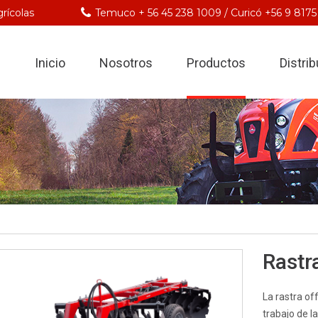
rícolas
Temuco + 56 45 238 1009 / Curicó +56 9 8175
Inicio
Nosotros
Productos
Distri
Rastr
La rastra of
trabajo de 