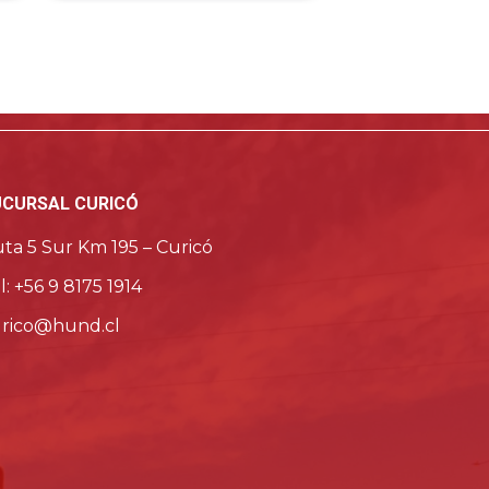
Ver detalle del producto
UCURSAL CURICÓ
ta 5 Sur Km 195 – Curicó
l: +56 9 8175 1914
rico@hund.cl