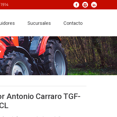
 1914
buidores
Sucursales
Contacto
or Antonio Carraro TGF-
 CL