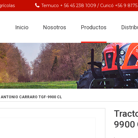
rícolas
Temuco + 56 45 238 1009 / Curicó +56 9 8175
Inicio
Nosotros
Productos
Distri
ANTONIO CARRARO TGF-9900 CL
Tract
9900