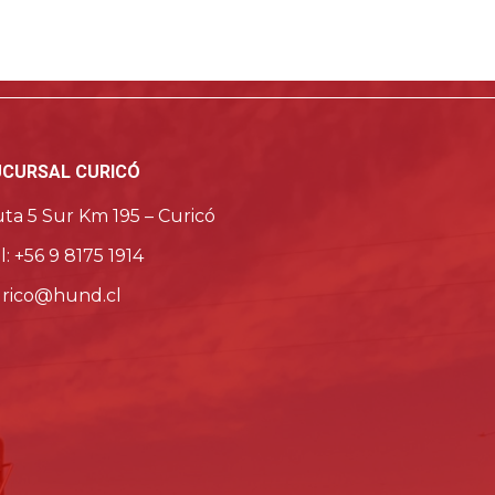
UCURSAL CURICÓ
ta 5 Sur Km 195 – Curicó
l: +56 9 8175 1914
rico@hund.cl