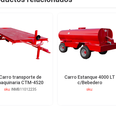
Carro transporte de
Carro Estanque 4000 LT
aquinaria CTM-4520
c/Bebedero
sku:
INMB11012235
sku:
Ver detalle del producto
Ver detalle del producto