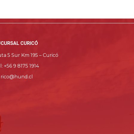
UCURSAL CURICÓ
ta 5 Sur Km 195 – Curicó
l: +56 9 8175 1914
rico@hund.cl