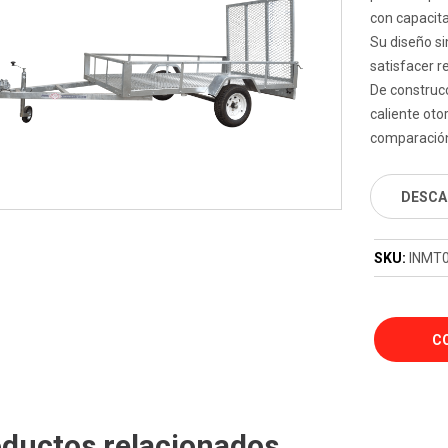
con capacit
Su diseño si
satisfacer r
De construc
caliente ot
comparación
DESCA
SKU:
INMT
C
ductos relacionados