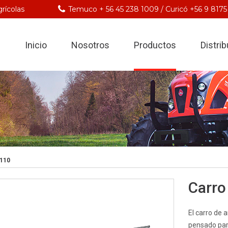
rícolas
Temuco + 56 45 238 1009 / Curicó +56 9 8175
Inicio
Nosotros
Productos
Distri
110
Carro
El carro de 
pensado par