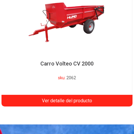
Carro Volteo CV 2000
Carro 
sku:
2062
Ver detalle del producto